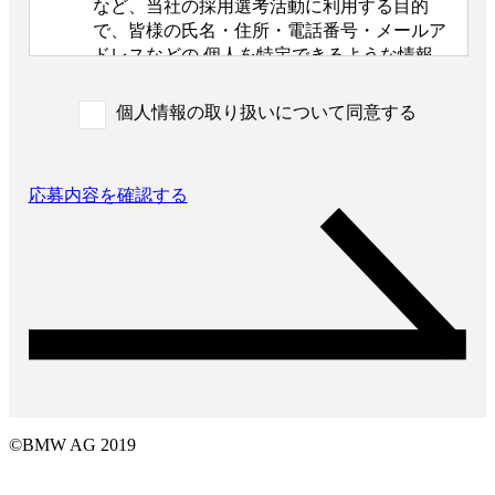
など、当社の採用選考活動に利用する目的
で、皆様の氏名・住所・電話番号・メールア
ドレスなどの 個人を特定できるような情報
（以下「個人情報」と呼びます）を収集させ
ていただきます。
個人情報の取り扱いについて同意する
外国籍の方からは、日本国での就労可否の確
認に利用する目的で、日本国の在留および就
労資格を確認できる情報を収集させていただ
応募内容を確認する
きます。
また、特定の業務に従事することが可能であ
るかを判断する目的で、健康診断書や障害者
手帳等の提出をお願いすることがあります。
なお、電話によるお問い合わせや当社からの
ご連絡等の際、内容の正確な記録、内容の再
確認等のために、通話内容を録音させて頂く
場合があります。
3. 個人情報の保管・管理について
©BMW AG 2019
収集した皆様の個人情報は、当社の責任のも
とで不適切な取り扱いが行われないよう厳重
に管理いたします。