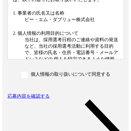
1. 事業者の氏名又は名称
ビー・エム・ダブリュー株式会社
2. 個人情報の利用目的について
当社は、採用選考日程のご連絡や資料の発送
など、当社の採用選考活動に利用する目的
で、皆様の氏名・住所・電話番号・メールア
ドレスなどの 個人を特定できるような情報
（以下「個人情報」と呼びます）を収集させ
ていただきます。
個人情報の取り扱いについて同意する
外国籍の方からは、日本国での就労可否の確
認に利用する目的で、日本国の在留および就
労資格を確認できる情報を収集させていただ
応募内容を確認する
きます。
また、特定の業務に従事することが可能であ
るかを判断する目的で、健康診断書や障害者
手帳等の提出をお願いすることがあります。
なお、電話によるお問い合わせや当社からの
ご連絡等の際、内容の正確な記録、内容の再