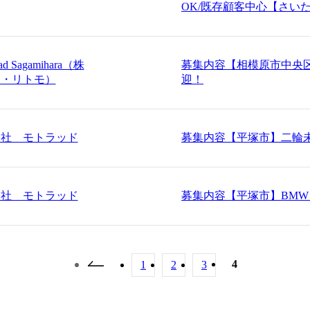
OK/既存顧客中心【さい
rad Sagamihara（株
募集内容
【相模原市中央
ド・リトモ）
迎！
会社 モトラッド
募集内容
【平塚市】二輪
会社 モトラッド
募集内容
【平塚市】BMW 
4
1
2
3